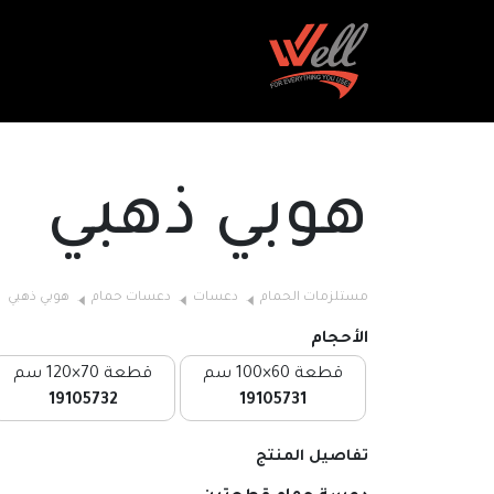
هوبي ذهبي
مستلزمات الحمام
دعسات
دعسات حمام
هوبي ذهبي
الأحجام
قطعة 60×100 سم
قطعة 70×120 سم
19105732
19105731
تفاصيل المنتج