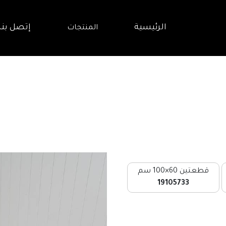
الرئيسية
إتصل بنا
المنتجات
قطعتين 60×100 سم
19105733