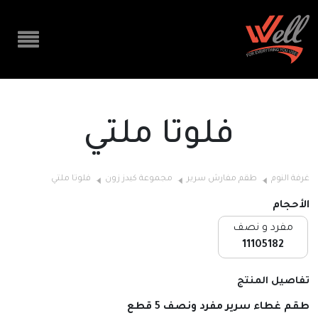
فلوتا ملتي
غرفة النوم
طقم مفارش سرير
مجموعة كيدز زون
فلوتا ملتي
الأحجام
مفرد و نصف
11105182
تفاصيل المنتج
طقم غطاء سرير مفرد ونصف 5 قطع