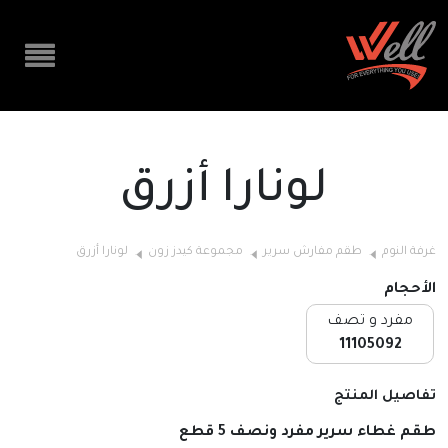
لونارا أزرق
غرفة النوم
طقم مفارش سرير
مجموعة كيدز زون
لونارا أزرق
الأحجام
مفرد و تصف
11105092
تفاصيل المنتج
طقم غطاء سرير مفرد ونصف 5 قطع