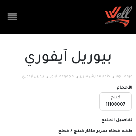
بيوريل آيفوري
غرفة النوم
طقم مفارش سرير
مجموعة تايلور
بيوريل آيفوري
الأحجام
كينج
11108007
تفاصيل المنتج
طقم غطاء سرير جاكار كينج 7 قطع