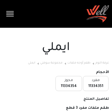
ايملي
غرفة النوم
طقم أوجه ملفات
مجموعة سوفتي
ايملي
الأحجام
مفرد
مجوز
11334354
11334351
تفاصيل المنتج
طقم ملفات مفرد 3 قطع