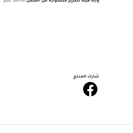
وجه قرنة تطريز منسوجة من القطن
50×50 سم
شارك المنتج