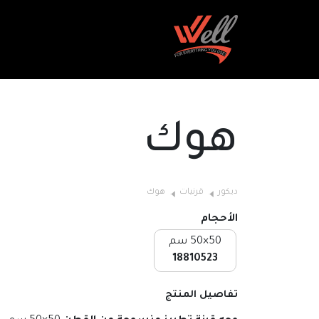
هوك
ديكور
قرنيات
هوك
الأحجام
50×50 سم
18810523
تفاصيل المنتج