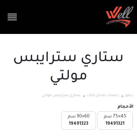
ستاري سترايبس
مولتي
ديكور
دعسات مدخل الباب
ستاري سترايبس مولتي
الأحجام
45×75 سم
60×90 سم
19491323
19491321