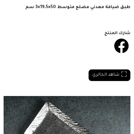
طبق ضيافة معدني مضلع متوسط 50×19.5×3 سم
شارك المنتج
شاهد الجالري