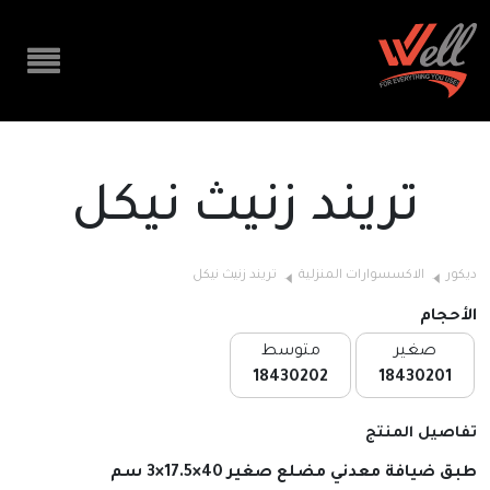
تريند زنيث نيكل
ديكور
الاكسسوارات المنزلية
تريند زنيث نيكل
الأحجام
صغير
متوسط
18430202
18430201
تفاصيل المنتج
طبق ضيافة معدني مضلع صغير 40×17.5×3 سم