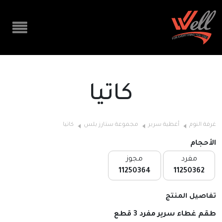
كاتيا
غرفة النوم
أغطية سرير
مجموعة ستارز بلس
كاتيا
الأحجام
مفرد
مجوز
11250364
11250362
تفاصيل المنتج
طقم غطاء سرير مفرد 3
قطع