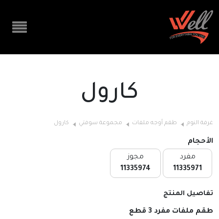
كارول
غرفة النوم
طقم أوجه ملفات
مجموعة سوفتي
كارول
الأحجام
مفرد
مجوز
11335974
11335971
تفاصيل المنتج
طقم ملفات مفرد 3 قطع