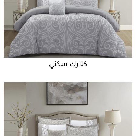
كلارك سكني