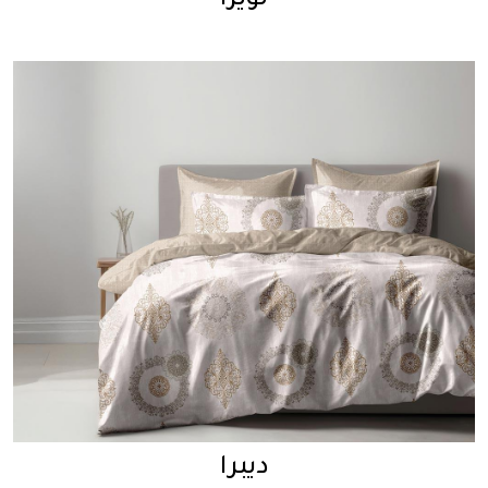
لويزا
ديبرا