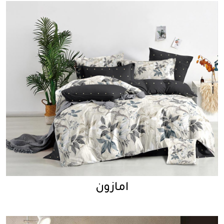
امازون