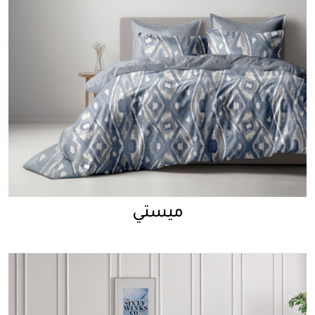
ميستي