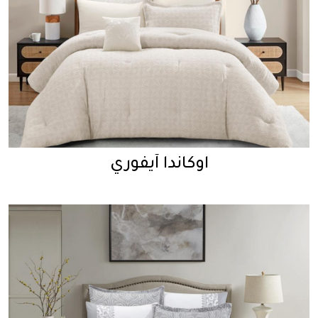
اوكاندا آيفوري