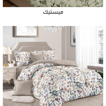
ميستيك