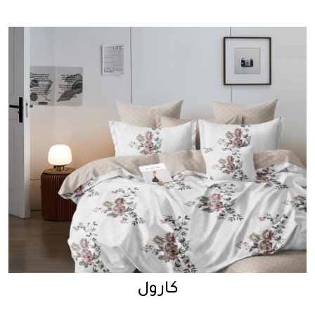
كارول