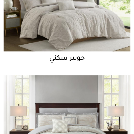
جونبر سكني