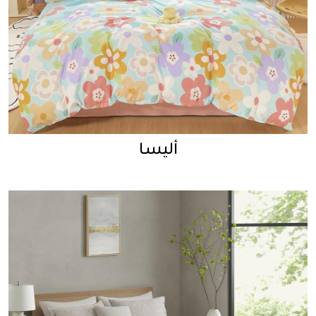
أليسا