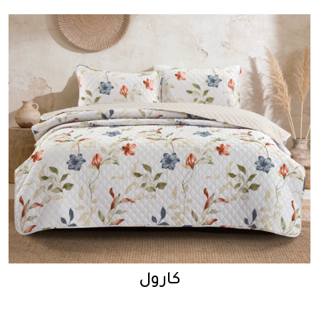
كارول