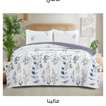
كاندي
مالينا