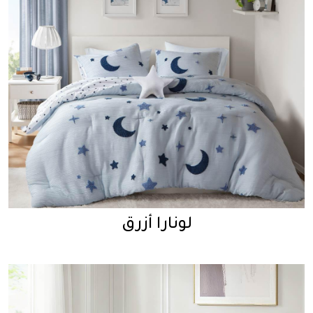
لونارا أزرق